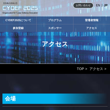
【日本の方向け】
EN
JP
お問い合わせ
Organization for Cyber Defense Innovation
CYDEF2025について
プログラム
登壇者情報
参加登録
スポンサー
アクセス
アクセス
TOP
アクセス
会場