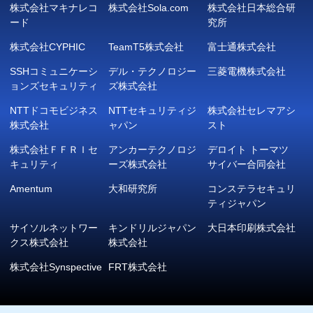
株式会社マキナレコ
株式会社Sola.com
株式会社日本総合研
ード
究所
株式会社CYPHIC
TeamT5株式会社
富士通株式会社
SSHコミュニケーシ
デル・テクノロジー
三菱電機株式会社
ョンズセキュリティ
ズ株式会社
NTTドコモビジネス
NTTセキュリティジ
株式会社セレマアシ
株式会社
ャパン
スト
株式会社ＦＦＲＩセ
アンカーテクノロジ
デロイト トーマツ
キュリティ
ーズ株式会社
サイバー合同会社
Amentum
大和研究所
コンステラセキュリ
ティジャパン
サイソルネットワー
キンドリルジャパン
大日本印刷株式会社
クス株式会社
株式会社
株式会社Synspective
FRT株式会社