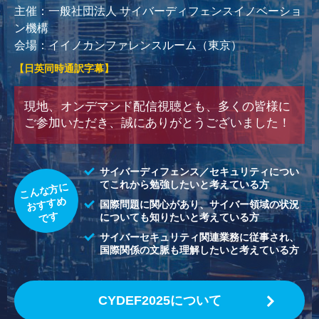
主催：一般社団法人 サイバーディフェンスイノベーショ
ン機構
会場：イイノカンファレンスルーム（東京）
【日英同時通訳字幕】
現地、オンデマンド配信視聴とも、多くの皆様に
ご参加いただき、誠にありがとうございました！
サイバーディフェンス／セキュリティについ
てこれから勉強したいと考えている方
こんな方に
おすすめ
国際問題に関心があり、サイバー領域の状況
です
についても知りたいと考えている方
サイバーセキュリティ関連業務に従事され、
国際関係の文脈も理解したいと考えている方
CYDEF2025について