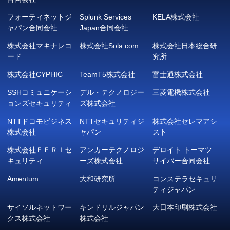
フォーティネットジ
Splunk Services
KELA株式会社
ャパン合同会社
Japan合同会社
株式会社マキナレコ
株式会社Sola.com
株式会社日本総合研
ード
究所
株式会社CYPHIC
TeamT5株式会社
富士通株式会社
SSHコミュニケーシ
デル・テクノロジー
三菱電機株式会社
ョンズセキュリティ
ズ株式会社
NTTドコモビジネス
NTTセキュリティジ
株式会社セレマアシ
株式会社
ャパン
スト
株式会社ＦＦＲＩセ
アンカーテクノロジ
デロイト トーマツ
キュリティ
ーズ株式会社
サイバー合同会社
Amentum
大和研究所
コンステラセキュリ
ティジャパン
サイソルネットワー
キンドリルジャパン
大日本印刷株式会社
クス株式会社
株式会社