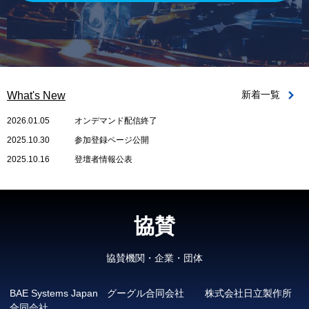
新着一覧
What's New
2026.01.05
オンデマンド配信終了
2025.10.30
参加登録ページ公開
2025.10.16
登壇者情報公表
協賛
協賛機関・企業・団体
BAE Systems Japan
グーグル合同会社
株式会社日立製作所
合同会社