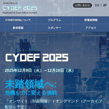
【日本の方向け】
EN
JP
お問い合わせ
Organization for Cyber Defense Innovation
CYDEF2025について
プログラム
登壇者情報
参加登録
スポンサー
アクセス
2025年12月9日（火）～12月10日（水）
未踏領域へ:
危機を力に変える挑戦
「オンサイト（対面開催）＋オンデマンド（アーカイブ
配信を予定）」